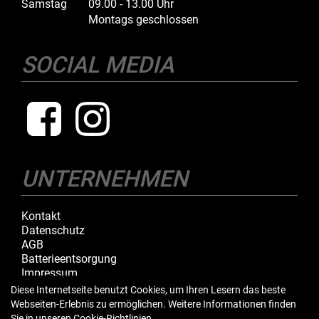
Samstag
09.00 - 13.00 Uhr
Montags geschlossen
SOCIAL MEDIA
UNTERNEHMEN
Kontakt
Datenschutz
AGB
Batterieentsorgung
Impressum
Diese Internetseite benutzt Cookies, um Ihren Lesern das beste
Webseiten-Erlebnis zu ermöglichen. Weitere Informationen finden
IHR EINKAUF
Sie in unseren
Cookie-Richtlinien
.