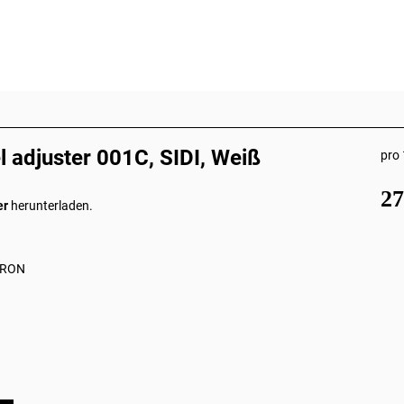
 adjuster 001C, SIDI, Weiß
pro 
2
er
herunterladen.
AERON