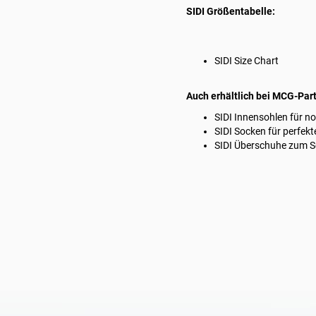
SIDI Größentabelle:
SIDI Size Chart
Auch erhältlich bei MCG-Part
SIDI Innensohlen
für n
SIDI Socken
für perfekt
SIDI Überschuhe
zum Sc