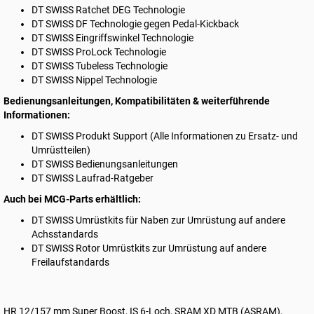
DT SWISS
Ratchet DEG Technologie
DT SWISS
DF Technologie gegen Pedal-Kickback
DT SWISS
Eingriffswinkel Technologie
DT SWISS
ProLock Technologie
DT SWISS
Tubeless Technologie
DT SWISS
Nippel Technologie
Bedienungsanleitungen, Kompatibilitäten & weiterführende
Informationen:
DT SWISS
Produkt Support (Alle Informationen zu Ersatz- und
Umrüstteilen)
DT SWISS
Bedienungsanleitungen
DT SWISS
Laufrad-Ratgeber
Auch bei MCG-Parts erhältlich:
DT SWISS
Umrüstkits für Naben
zur Umrüstung auf andere
Achsstandards
DT SWISS
Rotor Umrüstkits
zur Umrüstung auf andere
Freilaufstandards
HR 12/157 mm Super Boost, IS 6-Loch, SRAM XD MTB (ASRAM),