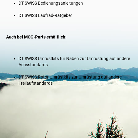
DT SWISS
Bedienungsanleitungen
DT SWISS
Laufrad-Ratgeber
Auch bei MCG-Parts erhältlich:
DT SWISS
Umrüstkits für Naben
zur Umrüstung auf andere
Achsstandards
DT SWISS
Rotor Umrüstkits
zur Umrüstung auf andere
Freilaufstandards