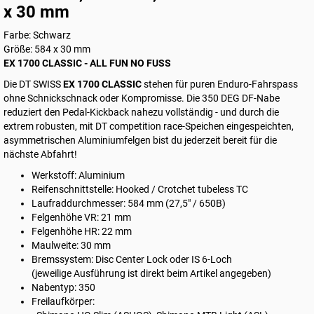
x 30 mm
Farbe: Schwarz
Größe: 584 x 30 mm
EX 1700 CLASSIC - ALL FUN NO FUSS
Die DT SWISS
EX 1700 CLASSIC
stehen für puren Enduro-Fahrspass
ohne Schnickschnack oder Kompromisse. Die 350 DEG DF-Nabe
reduziert den Pedal‑Kickback nahezu vollständig - und durch die
extrem robusten, mit DT competition race-Speichen eingespeichten,
asymmetrischen Aluminiumfelgen bist du jederzeit bereit für die
nächste Abfahrt!
Werkstoff: Aluminium
Reifenschnittstelle: Hooked / Crotchet tubeless TC
Laufraddurchmesser: 584 mm (27,5" / 650B)
Felgenhöhe VR: 21 mm
Felgenhöhe HR: 22 mm
Maulweite: 30 mm
Bremssystem: Disc Center Lock oder IS 6-Loch
(jeweilige Ausführung ist direkt beim Artikel angegeben)
Nabentyp: 350
Freilaufkörper: