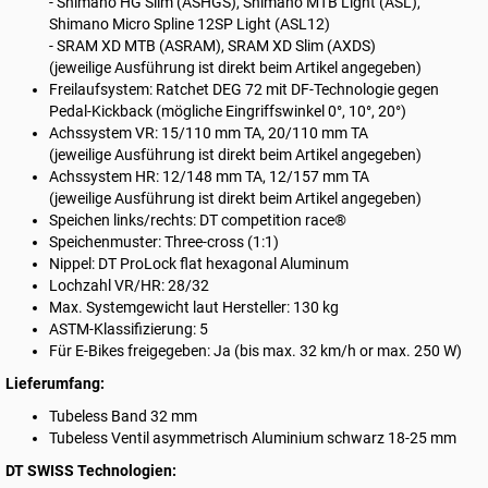
- Shimano HG Slim (ASHGS), Shimano MTB Light (ASL),
Shimano Micro Spline 12SP Light (ASL12)
- SRAM XD MTB (ASRAM), SRAM XD Slim (AXDS)
(jeweilige Ausführung ist direkt beim Artikel angegeben)
Freilaufsystem: Ratchet DEG 72 mit DF-Technologie gegen
Pedal-Kickback (mögliche Eingriffswinkel 0°, 10°, 20°)
Achssystem VR: 15/110 mm TA, 20/110 mm TA
(jeweilige Ausführung ist direkt beim Artikel angegeben)
Achssystem HR: 12/148 mm TA, 12/157 mm TA
(jeweilige Ausführung ist direkt beim Artikel angegeben)
Speichen links/rechts: DT competition race®
Speichenmuster: Three-cross (1:1)
Nippel: DT ProLock flat hexagonal Aluminum
Lochzahl VR/HR: 28/32
Max. Systemgewicht laut Hersteller: 130 kg
ASTM-Klassifizierung: 5
Für E-Bikes freigegeben: Ja (bis max. 32 km/h or max. 250 W)
Lieferumfang:
Tubeless Band 32 mm
Tubeless Ventil asymmetrisch Aluminium schwarz 18-25 mm
DT SWISS Technologien: