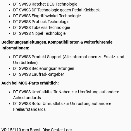
DT SWISS
Ratchet DEG Technologie
DT SWISS
DF Technologie gegen Pedal-Kickback
DT SWISS
Eingriffswinkel Technologie
DT SWISS
ProLock Technologie
DT SWISS
Tubeless Technologie
DT SWISS
Nippel Technologie
Bedienungsanleitungen, Kompatibilitäten & weiterführende
Informationen:
DT SWISS
Produkt Support (Alle Informationen zu Ersatz- und
Umrüstteilen)
DT SWISS
Bedienungsanleitungen
DT SWISS
Laufrad-Ratgeber
Auch bei MCG-Parts erhältlich:
DT SWISS
Umrüstkits für Naben
zur Umrüstung auf andere
Achsstandards
DT SWISS
Rotor Umrüstkits
zur Umrüstung auf andere
Freilaufstandards
VR 15/110 mm Boost, Disc Center Lock