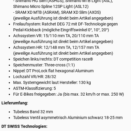
- Shimano HG Slim (ASHGS), Shimano MTB Light (ASL),
Shimano Micro Spline 12SP Light (ASL12)
- SRAM XD MTB (ASRAM), SRAM XD Slim (AXDS)
(jeweilige Ausführung ist direkt beim Artikel angegeben)
Freilaufsystem: Ratchet DEG 72 mit DF-Technologie gegen
Pedal-Kickback (mögliche Eingriffswinkel 0°, 10°, 20°)
Achssystem VR: 15/110 mm TA, 20/110 mm TA
(jeweilige Ausführung ist direkt beim Artikel angegeben)
Achssystem HR: 12/148 mm TA, 12/157 mm TA
(jeweilige Ausführung ist direkt beim Artikel angegeben)
Speichen links/rechts: DT competition race®
Speichenmuster: Three-cross (1:1)
Nippel: DT ProLock flat hexagonal Aluminum
Lochzahl VR/HR: 28/32
Max. Systemgewicht laut Hersteller: 130 kg
ASTM-Klassifizierung: 5
Für E-Bikes freigegeben: Ja (bis max. 32 km/h or max. 250 W)
Lieferumfang:
Tubeless Band 32 mm
Tubeless Ventil asymmetrisch Aluminium schwarz 18-25 mm
DT SWISS Technologien: