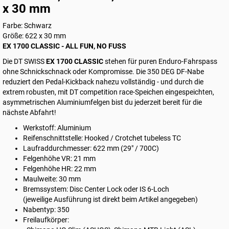
x 30 mm
Farbe: Schwarz
Größe: 622 x 30 mm
EX 1700 CLASSIC - ALL FUN, NO FUSS
Die DT SWISS
EX 1700 CLASSIC
stehen für puren Enduro-Fahrspass
ohne Schnickschnack oder Kompromisse. Die 350 DEG DF-Nabe
reduziert den Pedal‑Kickback nahezu vollständig - und durch die
extrem robusten, mit DT competition race-Speichen eingespeichten,
asymmetrischen Aluminiumfelgen bist du jederzeit bereit für die
nächste Abfahrt!
Werkstoff: Aluminium
Reifenschnittstelle: Hooked / Crotchet tubeless TC
Laufraddurchmesser: 622 mm (29" / 700C)
Felgenhöhe VR: 21 mm
Felgenhöhe HR: 22 mm
Maulweite: 30 mm
Bremssystem: Disc Center Lock oder IS 6-Loch
(jeweilige Ausführung ist direkt beim Artikel angegeben)
Nabentyp: 350
Freilaufkörper: