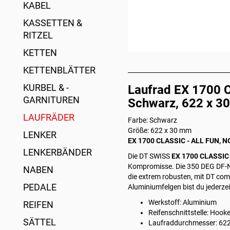
KABEL
KASSETTEN &
RITZEL
KETTEN
KETTENBLÄTTER
KURBEL & -
Laufrad EX 1700 
GARNITUREN
Schwarz, 622 x 3
LAUFRÄDER
Farbe: Schwarz
Größe: 622 x 30 mm
LENKER
EX 1700 CLASSIC - ALL FUN, 
LENKERBÄNDER
Die DT SWISS
EX 1700 CLASSI
Kompromisse. Die 350 DEG DF-Na
NABEN
die extrem robusten, mit DT co
PEDALE
Aluminiumfelgen bist du jederzei
Werkstoff: Aluminium
REIFEN
Reifenschnittstelle: Hook
SÄTTEL
Laufraddurchmesser: 622