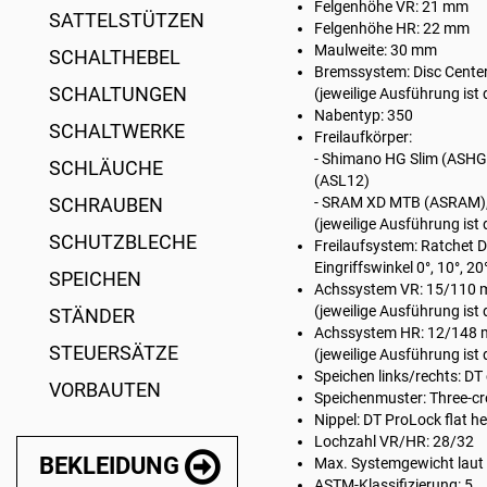
Felgenhöhe VR: 21 mm
SATTELSTÜTZEN
Felgenhöhe HR: 22 mm
Maulweite: 30 mm
SCHALTHEBEL
Bremssystem: Disc Center
SCHALTUNGEN
(jeweilige Ausführung ist 
Nabentyp: 350
SCHALTWERKE
Freilaufkörper:
- Shimano HG Slim (ASHGS
SCHLÄUCHE
(ASL12)
SCHRAUBEN
- SRAM XD MTB (ASRAM),
(jeweilige Ausführung ist 
SCHUTZBLECHE
Freilaufsystem: Ratchet 
Eingriffswinkel 0°, 10°, 20
SPEICHEN
Achssystem VR: 15/110 
(jeweilige Ausführung ist 
STÄNDER
Achssystem HR: 12/148 
STEUERSÄTZE
(jeweilige Ausführung ist 
Speichen links/rechts: DT
VORBAUTEN
Speichenmuster: Three-cr
Nippel: DT ProLock flat 
Lochzahl VR/HR: 28/32
BEKLEIDUNG
Max. Systemgewicht laut H
ASTM-Klassifizierung: 5