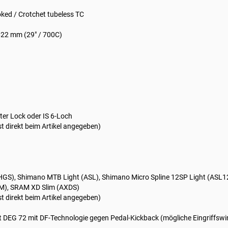
oked / Crotchet tubeless TC
22 mm (29" / 700C)
er Lock oder IS 6-Loch
st direkt beim Artikel angegeben)
HGS), Shimano MTB Light (ASL), Shimano Micro Spline 12SP Light (ASL1
), SRAM XD Slim (AXDS)
st direkt beim Artikel angegeben)
t DEG 72 mit DF-Technologie gegen Pedal-Kickback (mögliche Eingriffswink