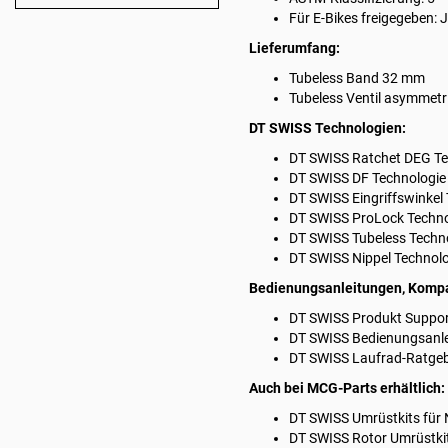
Für E-Bikes freigegeben: 
Lieferumfang:
Tubeless Band 32 mm
Tubeless Ventil asymmet
DT SWISS Technologien:
DT SWISS
Ratchet DEG Te
DT SWISS
DF Technologie
DT SWISS
Eingriffswinkel
DT SWISS
ProLock Techno
DT SWISS
Tubeless Techn
DT SWISS
Nippel Technol
Bedienungsanleitungen, Kompat
DT SWISS
Produkt Support
DT SWISS
Bedienungsanl
DT SWISS
Laufrad-Ratge
Auch bei MCG-Parts erhältlich:
DT SWISS
Umrüstkits für
DT SWISS
Rotor Umrüstki