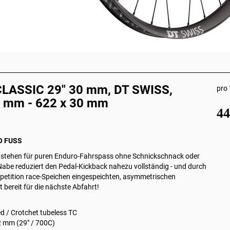
CLASSIC 29" 30 mm, DT SWISS,
pro 
0 mm - 622 x 30 mm
4
NO FUSS
C
stehen für puren Enduro-Fahrspass ohne Schnickschnack oder
be reduziert den Pedal‑Kickback nahezu vollständig - und durch
mpetition race-Speichen eingespeichten, asymmetrischen
t bereit für die nächste Abfahrt!
ed / Crotchet tubeless TC
 mm (29" / 700C)