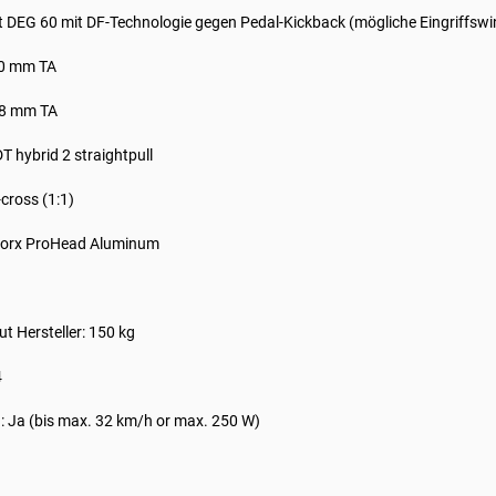
t DEG 60 mit DF-Technologie gegen Pedal-Kickback (mögliche Eingriffswin
10 mm TA
48 mm TA
DT hybrid 2 straightpull
cross (1:1)
uorx ProHead Aluminum
t Hersteller: 150 kg
4
n: Ja (bis max. 32 km/h or max. 250 W)