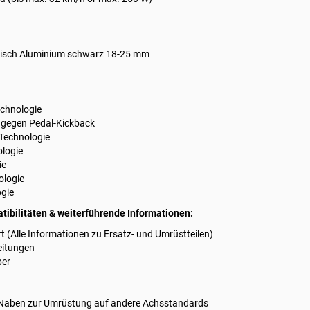
risch Aluminium schwarz 18-25 mm
chnologie
 gegen Pedal-Kickback
 Technologie
logie
ie
ologie
ogie
ibilitäten & weiterführende Informationen:
 (Alle Informationen zu Ersatz- und Umrüstteilen)
eitungen
ber
 Naben
zur Umrüstung auf andere Achsstandards