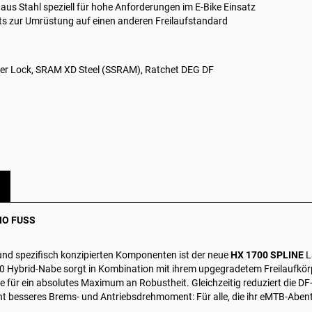
 aus Stahl
speziell für hohe Anforderungen im E-Bike Einsatz
ts
zur Umrüstung auf einen anderen Freilaufstandard
er Lock, SRAM XD Steel (SSRAM), Ratchet DEG DF
 NO FUSS
nd spezifisch konzipierten Komponenten ist der neue
HX 1700 SPLINE
L
50 Hybrid-Nabe sorgt in Kombination mit ihrem upgegradetem Freilaufkör
 für ein absolutes Maximum an Robustheit. Gleichzeitig reduziert die D
kant besseres Brems- und Antriebsdrehmoment: Für alle, die ihr eMTB-Ab