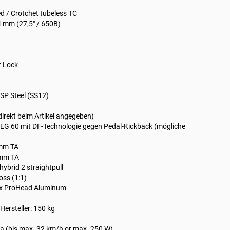
ed / Crotchet tubeless TC
 mm (27,5" / 650B)
r Lock
2SP Steel (SS12)
direkt beim Artikel angegeben)
DEG 60 mit DF-Technologie gegen Pedal-Kickback (mögliche
mm TA
 mm TA
hybrid 2 straightpull
oss (1:1)
rx ProHead Aluminum
ersteller: 150 kg
Ja (bis max. 32 km/h or max. 250 W)