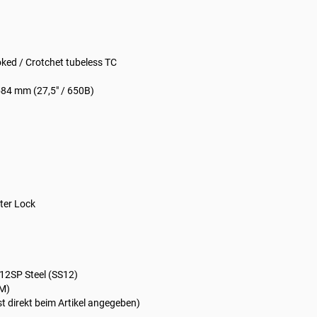
oked / Crotchet tubeless TC
84 mm (27,5" / 650B)
ter Lock
 12SP Steel (SS12)
AM)
st direkt beim Artikel angegeben)