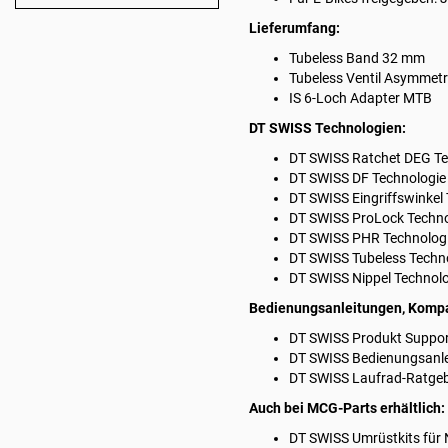
Lieferumfang:
Tubeless Band 32 mm
Tubeless Ventil Asymmet
IS 6-Loch Adapter MTB
DT SWISS Technologien:
DT SWISS
Ratchet DEG Te
DT SWISS
DF Technologie
DT SWISS
Eingriffswinkel
DT SWISS
ProLock Techno
DT SWISS
PHR Technolog
DT SWISS
Tubeless Techn
DT SWISS
Nippel Technol
Bedienungsanleitungen, Kompat
DT SWISS
Produkt Support
DT SWISS
Bedienungsanl
DT SWISS
Laufrad-Ratge
Auch bei MCG-Parts erhältlich:
DT SWISS
Umrüstkits für