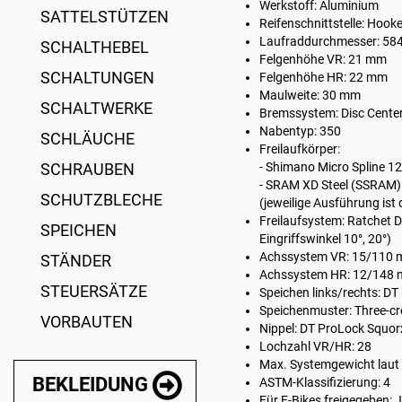
Werkstoff: Aluminium
SATTELSTÜTZEN
Reifenschnittstelle: Hook
Laufraddurchmesser: 584
SCHALTHEBEL
Felgenhöhe VR: 21 mm
SCHALTUNGEN
Felgenhöhe HR: 22 mm
Maulweite: 30 mm
SCHALTWERKE
Bremssystem: Disc Cente
Nabentyp: 350
SCHLÄUCHE
Freilaufkörper:
SCHRAUBEN
- Shimano Micro Spline 1
- SRAM XD Steel (SSRAM)
SCHUTZBLECHE
(jeweilige Ausführung ist 
Freilaufsystem: Ratchet 
SPEICHEN
Eingriffswinkel 10°, 20°)
Achssystem VR: 15/110 
STÄNDER
Achssystem HR: 12/148
STEUERSÄTZE
Speichen links/rechts: DT 
Speichenmuster: Three-cr
VORBAUTEN
Nippel: DT ProLock Squo
Lochzahl VR/HR: 28
Max. Systemgewicht laut H
BEKLEIDUNG
ASTM-Klassifizierung: 4
Für E-Bikes freigegeben: 