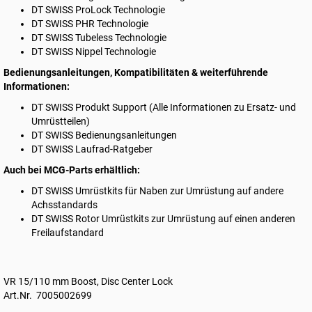
DT SWISS
ProLock Technologie
DT SWISS
PHR Technologie
DT SWISS
Tubeless Technologie
DT SWISS
Nippel Technologie
Bedienungsanleitungen, Kompatibilitäten & weiterführende
Informationen:
DT SWISS
Produkt Support (Alle Informationen zu Ersatz- und
Umrüstteilen)
DT SWISS
Bedienungsanleitungen
DT SWISS
Laufrad-Ratgeber
Auch bei MCG-Parts erhältlich:
DT SWISS
Umrüstkits für Naben
zur Umrüstung auf andere
Achsstandards
DT SWISS
Rotor Umrüstkits
zur Umrüstung auf einen anderen
Freilaufstandard
VR 15/110 mm Boost, Disc Center Lock
Art.Nr. 7005002699