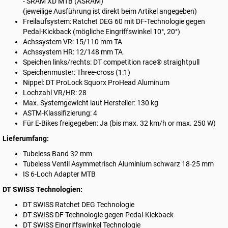
- SRAM XD MTB (ASRAM)
(jeweilige Ausführung ist direkt beim Artikel angegeben)
Freilaufsystem: Ratchet DEG 60 mit DF-Technologie gegen
Pedal-Kickback (mögliche Eingriffswinkel 10°, 20°)
Achssystem VR: 15/110 mm TA
Achssystem HR: 12/148 mm TA
Speichen links/rechts: DT competition race® straightpull
Speichenmuster: Three-cross (1:1)
Nippel: DT ProLock Squorx ProHead Aluminum
Lochzahl VR/HR: 28
Max. Systemgewicht laut Hersteller: 130 kg
ASTM-Klassifizierung: 4
Für E-Bikes freigegeben: Ja (bis max. 32 km/h or max. 250 W)
Lieferumfang:
Tubeless Band 32 mm
Tubeless Ventil Asymmetrisch Aluminium schwarz 18-25 mm
IS 6-Loch Adapter MTB
DT SWISS Technologien:
DT SWISS
Ratchet DEG Technologie
DT SWISS
DF Technologie gegen Pedal-Kickback
DT SWISS
Eingriffswinkel Technologie