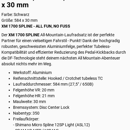
x 30 mm
Farbe: Schwarz
Größe: 584 x 30 mm
XM 1700 SPLINE - ALL FUN, NO FUSS
Der
XM 1700 SPLINE
All-Mountain-Laufradsatz ist der perfekte
Partner für einen vielseitigen Fahrstil - Punkt! Dank der hochgradig
robusten, geschweissten Aluminiumfelge, perfekter Tubeless-
Kompatibilität und effizienter Reduzierung des Pedal‑Kickbacks durch
die DF-Technologie steht deinem nächsten All Mountain-Abenteuer
absolut nichts mehr im Weg.
Werkstoff: Aluminium
Reifenschnittstelle: Hooked / Crotchet tubeless TC
Laufraddurchmesser: 584 mm (27,5" / 650B)
Felgenhöhe VR: 20 mm
Felgenhöhe HR: 21 mm
Maulweite: 30 mm
Bremssystem: Disc Center Lock
Nabentyp: 350
Freilaufkörper:
- Shimano Micro Spline 12SP Light (ASL12)