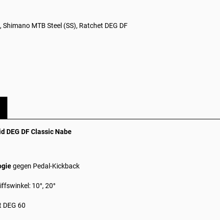
, Shimano MTB Steel (SS), Ratchet DEG DF
id DEG DF Classic Nabe
ogie
gegen Pedal-Kickback
ffswinkel: 10°, 20°
t DEG 60