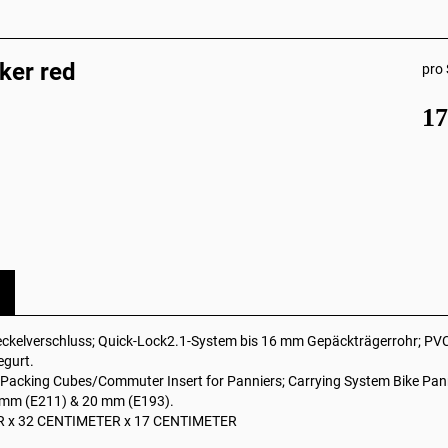
ker red
pro 
1
eckelverschluss; Quick-Lock2.1-System bis 16 mm Gepäckträgerrohr; PVC-
egurt.
 Packing Cubes/Commuter Insert for Panniers; Carrying System Bike Panni
 mm (E211) & 20 mm (E193).
R x 32 CENTIMETER x 17 CENTIMETER