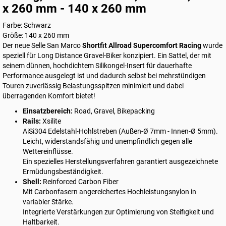
x 260 mm - 140 x 260 mm
Farbe: Schwarz
Größe: 140 x 260 mm
Der neue Selle San Marco
Shortfit Allroad Supercomfort Racing
wurde
speziell für Long Distance Gravel-Biker konzipiert. Ein Sattel, der mit
seinem dünnen, hochdichtem Silikongel-Insert für dauerhafte
Performance ausgelegt ist und dadurch selbst bei mehrstündigen
Touren zuverlässig Belastungsspitzen minimiert und dabei
überragenden Komfort bietet!
Einsatzbereich:
Road, Gravel, Bikepacking
Rails:
Xsilite
AiSi304 Edelstahl-Hohlstreben (Außen-Ø 7mm - Innen-Ø 5mm).
Leicht, widerstandsfähig und unempfindlich gegen alle
Wettereinflüsse.
Ein spezielles Herstellungsverfahren garantiert ausgezeichnete
Ermüdungsbeständigkeit.
Shell:
Reinforced Carbon Fiber
Mit Carbonfasern angereichertes Hochleistungsnylon in
variabler Stärke.
Integrierte Verstärkungen zur Optimierung von Steifigkeit und
Haltbarkeit.