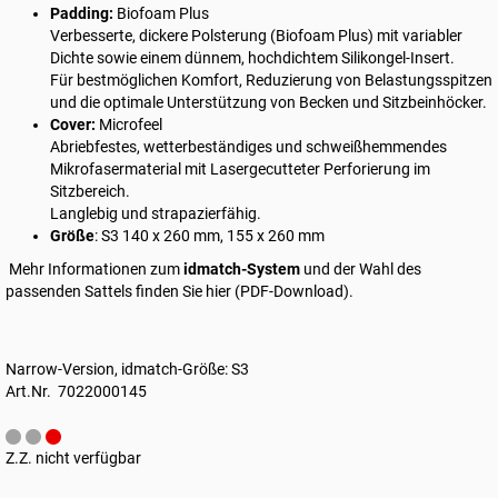
Padding:
Biofoam Plus
Verbesserte, dickere Polsterung (Biofoam Plus) mit variabler
Dichte sowie einem dünnem, hochdichtem Silikongel-Insert.
Für bestmöglichen Komfort, Reduzierung von Belastungsspitzen
und die optimale Unterstützung von Becken und Sitzbeinhöcker.
Cover:
Microfeel
Abriebfestes, wetterbeständiges und schweißhemmendes
Mikrofasermaterial mit Lasergecutteter Perforierung im
Sitzbereich.
Langlebig und strapazierfähig.
Größe
: S3 140 x 260 mm, 155 x 260 mm
Mehr Informationen zum
idmatch-System
und der Wahl des
passenden Sattels finden Sie
hier (PDF-Download)
.
Narrow-Version, idmatch-Größe: S3
Art.Nr. 7022000145
Z.Z. nicht verfügbar