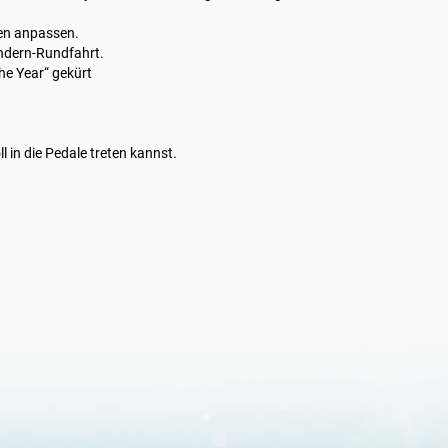
zen anpassen.
andern-Rundfahrt.
the Year“ gekürt
in die Pedale treten kannst.