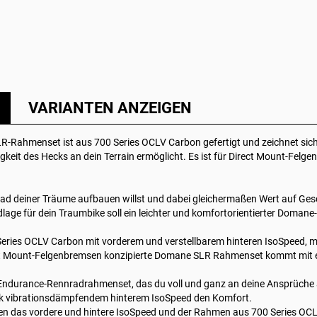
VARIANTEN ANZEIGEN
-Rahmenset ist aus 700 Series OCLV Carbon gefertigt und zeichnet sich d
keit des Hecks an dein Terrain ermöglicht. Es ist für Direct Mount-Felg
ad deiner Träume aufbauen willst und dabei gleichermaßen Wert auf Gesc
ndlage für dein Traumbike soll ein leichter und komfortorientierter Dom
Series OCLV Carbon mit vorderem und verstellbarem hinteren IsoSpeed, mi
ect Mount-Felgenbremsen konzipierte Domane SLR Rahmenset kommt mit 
ndurance-Rennradrahmenset, das du voll und ganz an deine Ansprüche a
k vibrationsdämpfendem hinterem IsoSpeed den Komfort.
 das vordere und hintere IsoSpeed und der Rahmen aus 700 Series OCLV 