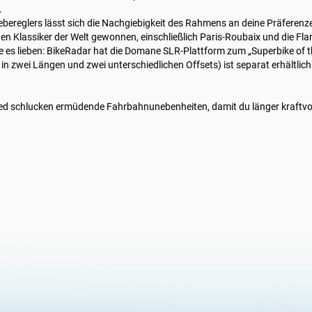
.
hiebereglers lässt sich die Nachgiebigkeit des Rahmens an deine Präferen
ten Klassiker der Welt gewonnen, einschließlich Paris-Roubaix und die Fl
 die es lieben: BikeRadar hat die Domane SLR-Plattform zum „Superbike of 
in zwei Längen und zwei unterschiedlichen Offsets) ist separat erhältlich
ed schlucken ermüdende Fahrbahnunebenheiten, damit du länger kraftvoll 