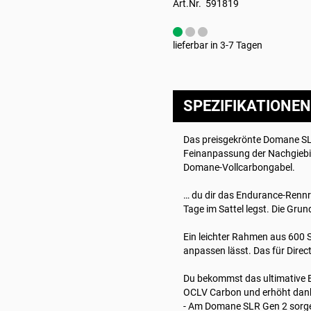
Art.Nr. 591819
lieferbar in 3-7 Tagen
SPEZIFIKATIONEN
Das preisgekrönte Domane SLR
Feinanpassung der Nachgiebig
Domane-Vollcarbongabel.
… du dir das Endurance-Rennr
Tage im Sattel legst. Die Gru
Ein leichter Rahmen aus 600 
anpassen lässt. Das für Dir
Du bekommst das ultimative E
OCLV Carbon und erhöht dan
- Am Domane SLR Gen 2 sorgen