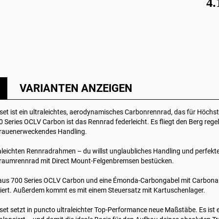
4.
VARIANTEN ANZEIGEN
ist ein ultraleichtes, aerodynamisches Carbonrennrad, das für Höchst
0 Series OCLV Carbon ist das Rennrad federleicht. Es fliegt den Berg rege
ertrauenerweckendes Handling.
traleichten Rennradrahmen – du willst unglaubliches Handling und perfekt
 Traumrennrad mit Direct Mount-Felgenbremsen bestücken.
aus 700 Series OCLV Carbon und eine Émonda-Carbongabel mit Carbonausf
ert. Außerdem kommt es mit einem Steuersatz mit Kartuschenlager.
setzt in puncto ultraleichter Top-Performance neue Maßstäbe. Es ist ex