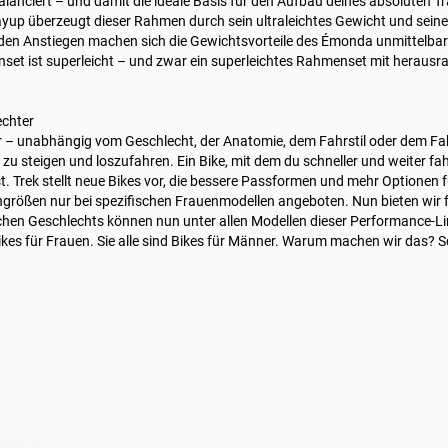
alanciert – und damit die ideale Basis für den Aufbau deines absoluten 
up überzeugt dieser Rahmen durch sein ultraleichtes Gewicht und seine b
nden Anstiegen machen sich die Gewichtsvorteile des Émonda unmittelba
et ist superleicht – und zwar ein superleichtes Rahmenset mit herausr
echter
r – unabhängig vom Geschlecht, der Anatomie, dem Fahrstil oder dem Fahr
zu steigen und loszufahren. Ein Bike, mit dem du schneller und weiter fahre
t. Trek stellt neue Bikes vor, die bessere Passformen und mehr Optionen f
rößen nur bei spezifischen Frauenmodellen angeboten. Nun bieten wir 
lchen Geschlechts können nun unter allen Modellen dieser Performance-Lin
Bikes für Frauen. Sie alle sind Bikes für Männer. Warum machen wir das? S