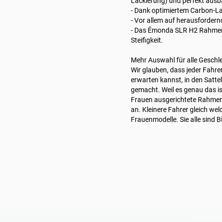
Lackierung) und perfekt ausb
- Dank optimiertem Carbon-Lay
- Vor allem auf herausforder
- Das Émonda SLR H2 Rahmens
Steifigkeit.
Mehr Auswahl für alle Geschl
Wir glauben, dass jeder Fahre
erwarten kannst, in den Sattel 
gemacht. Weil es genau das is
Frauen ausgerichtete Rahmeng
an. Kleinere Fahrer gleich we
Frauenmodelle. Sie alle sind 