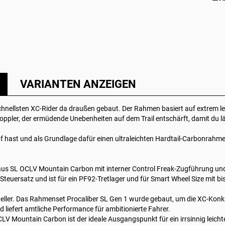
VARIANTEN ANZEIGEN
e schnellsten XC-Rider da draußen gebaut. Der Rahmen basiert auf extrem
oppler, der ermüdende Unebenheiten auf dem Trail entschärft, damit du län
 hast und als Grundlage dafür einen ultraleichten Hardtail-Carbonrahmen 
us SL OCLV Mountain Carbon mit interner Control Freak-Zugführung und 
uersatz und ist für ein PF92-Tretlager und für Smart Wheel Size mit bis z
neller. Das Rahmenset Procaliber SL Gen 1 wurde gebaut, um die XC-Konk
liefert amtliche Performance für ambitionierte Fahrer.
V Mountain Carbon ist der ideale Ausgangspunkt für ein irrsinnig leicht