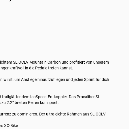
 leichtem SL OCLV Mountain Carbon und profitiert von unserem
ger kraftvoll in die Pedale treten kannst.
willst, um Anstiege hinaufzufliegen und jeden Sprint für dich
trailglättendem IsoSpeed-Entkoppler. Das Procaliber SL-
u 2.2“ breiten Reifen konzipiert.
urrenz zu dominieren. Der ultraleichte Rahmen aus SL OCLV
es XC-Bike