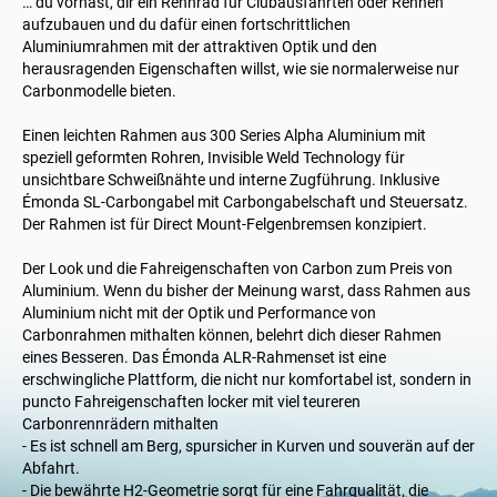
… du vorhast, dir ein Rennrad für Clubausfahrten oder Rennen
aufzubauen und du dafür einen fortschrittlichen
Aluminiumrahmen mit der attraktiven Optik und den
herausragenden Eigenschaften willst, wie sie normalerweise nur
Carbonmodelle bieten.
Einen leichten Rahmen aus 300 Series Alpha Aluminium mit
speziell geformten Rohren, Invisible Weld Technology für
unsichtbare Schweißnähte und interne Zugführung. Inklusive
Émonda SL-Carbongabel mit Carbongabelschaft und Steuersatz.
Der Rahmen ist für Direct Mount-Felgenbremsen konzipiert.
Der Look und die Fahreigenschaften von Carbon zum Preis von
Aluminium. Wenn du bisher der Meinung warst, dass Rahmen aus
Aluminium nicht mit der Optik und Performance von
Carbonrahmen mithalten können, belehrt dich dieser Rahmen
eines Besseren. Das Émonda ALR-Rahmenset ist eine
erschwingliche Plattform, die nicht nur komfortabel ist, sondern in
puncto Fahreigenschaften locker mit viel teureren
Carbonrennrädern mithalten
- Es ist schnell am Berg, spursicher in Kurven und souverän auf der
Abfahrt.
- Die bewährte H2-Geometrie sorgt für eine Fahrqualität, die