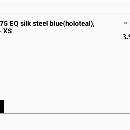
 EQ silk steel blue(holoteal),
pro 
- XS
3.