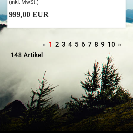
(inkl. MwSt.)
999,00 EUR
«
1
2
3
4
5
6
7
8
9
10
»
148 Artikel