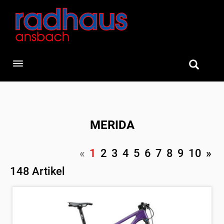
Toggle navigation
MERIDA
«
1
2
3
4
5
6
7
8
9
10
»
148 Artikel