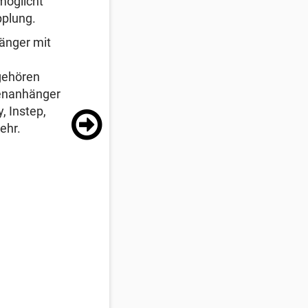
möglicht
pplung.
änger mit
gehören
stenanhänger
, Instep,
ehr.