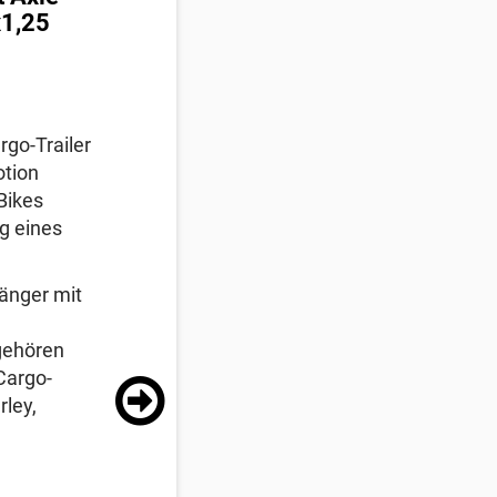
x1,25
rgo-Trailer
otion
Bikes
g eines
änger mit
gehören
 Cargo-
rley,