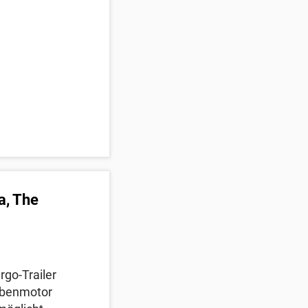
a, The
rgo-Trailer
Nabenmotor