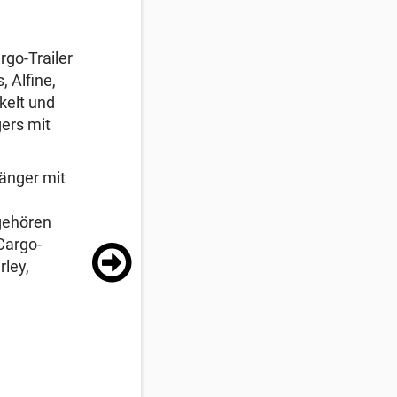
rgo-Trailer
, Alfine,
kelt und
ers mit
änger mit
gehören
 Cargo-
rley,