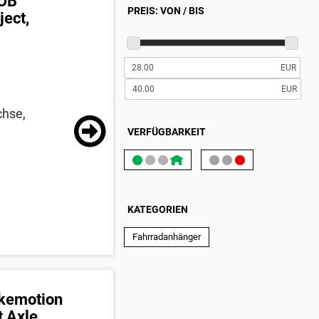
BOB
PREIS: VON / BIS
ject,
EUR
EUR
chse,
VERFÜGBARKEIT
KATEGORIEN
Fahrradanhänger
ikemotion
t Axle