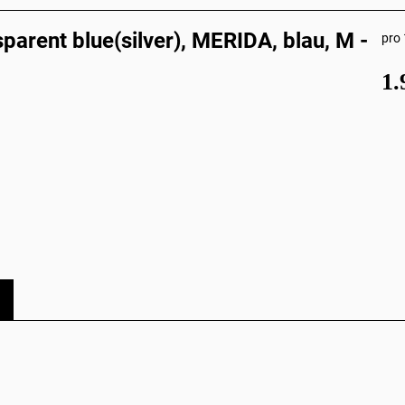
sparent blue(silver), MERIDA, blau, M -
pro 
1.