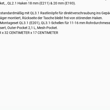
cket, , QL2.1 Haken 18 mm (E211) & 20 mm (E193).
 standardmäßig mit QL3.1 Rastknöpfe für direktverschraubung ins Gepä
äger montiert, Rückseite der Tasche bleibt frei von störenden Haken.
: Montageset QL3.1 (E201), QL3.1-Schellen für 11-16 mm Rohrdurchmesser
rt, Outer-Pocket 2,1 L, Mesh-Pocket.
R x 32 CENTIMETER x 17 CENTIMETER