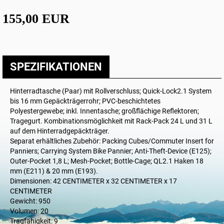
155,00 EUR
SPEZIFIKATIONEN
Hinterradtasche (Paar) mit Rollverschluss; Quick-Lock2.1 System
bis 16 mm Gepäckträgerrohr; PVC-beschichtetes
Polyestergewebe; inkl. Innentasche; großflächige Reflektoren;
Tragegurt. Kombinationsmöglichkeit mit Rack-Pack 24 L und 31 L
auf dem Hinterradgepäckträger.
Separat erhältliches Zubehör: Packing Cubes/Commuter Insert for
Panniers; Carrying System Bike Pannier; Anti-Theft-Device (E125);
Outer-Pocket 1,8 L; Mesh-Pocket; Bottle-Cage; QL2.1 Haken 18
mm (E211) & 20 mm (E193).
Dimensionen: 42 CENTIMETER x 32 CENTIMETER x 17
CENTIMETER
Gewicht: 950
Volumen: 20
Tragfähigkeit: 9