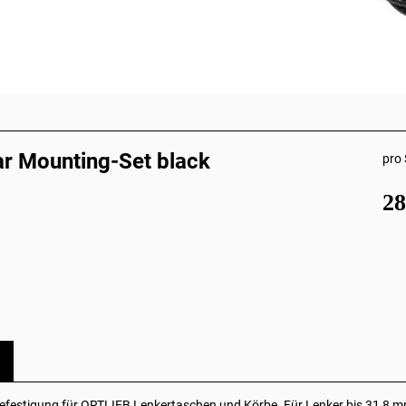
r Mounting-Set black
pro 
2
Befestigung für ORTLIEB Lenkertaschen und Körbe. Für Lenker bis 31,8