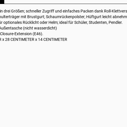
in drei Größen; schneller Zugriff und einfaches Packen dank Roll-Klettver
lterträger mit Brustgurt; Schaumrückenpolster; Hüftgurt leicht abnehm
ür optionales Rücklicht oder Helm; ideal für Schüler, Studenten, Pendler.
-Außentasche (nicht wasserdicht)
 Closure-Extension (E46).
R x 28 CENTIMETER x 14 CENTIMETER