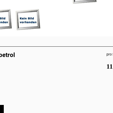
petrol
pro 
1