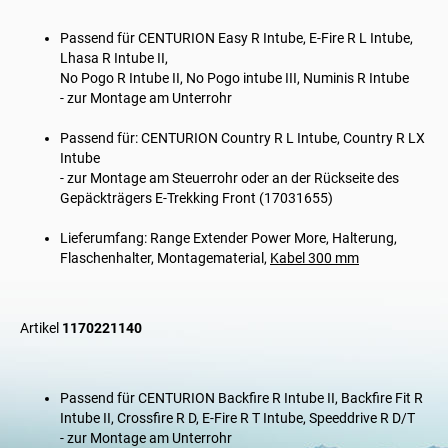
Passend für CENTURION Easy R Intube, E-Fire R L Intube,
Lhasa R Intube II,
No Pogo R Intube II, No Pogo intube III, Numinis R Intube
- zur Montage am Unterrohr
Passend für: CENTURION Country R L Intube, Country R LX
Intube
- zur Montage am Steuerrohr oder an der Rückseite des
Gepäckträgers E-Trekking Front (
17031655
)
Lieferumfang: Range Extender Power More, Halterung,
Flaschenhalter, Montagematerial,
Kabel 300 mm
Artikel
1170221140
Passend für CENTURION Backfire R Intube II, Backfire Fit R
Intube II, Crossfire R D, E-Fire R T Intube, Speeddrive R D/T
- zur Montage am Unterrohr