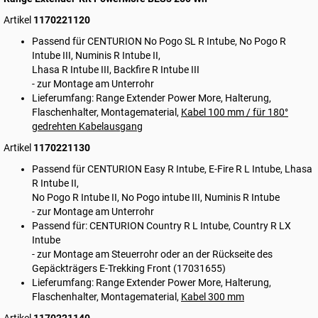
Artikel
1170221120
Passend für CENTURION No Pogo SL R Intube, No Pogo R
Intube III, Numinis R Intube II,
Lhasa R Intube III, Backfire R Intube III
- zur Montage am Unterrohr
Lieferumfang: Range Extender Power More, Halterung,
Flaschenhalter, Montagematerial,
Kabel 100 mm / für 180°
gedrehten Kabelausgang
Artikel
1170221130
Passend für CENTURION Easy R Intube, E-Fire R L Intube, Lhasa
R Intube II,
No Pogo R Intube II, No Pogo intube III, Numinis R Intube
- zur Montage am Unterrohr
Passend für: CENTURION Country R L Intube, Country R LX
Intube
- zur Montage am Steuerrohr oder an der Rückseite des
Gepäckträgers E-Trekking Front (
17031655
)
Lieferumfang: Range Extender Power More, Halterung,
Flaschenhalter, Montagematerial,
Kabel 300 mm