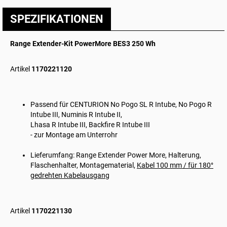
SPEZIFIKATIONEN
Range Extender-Kit PowerMore BES3 250 Wh
Artikel
1170221120
Passend für CENTURION No Pogo SL R Intube, No Pogo R
Intube III, Numinis R Intube II,
Lhasa R Intube III, Backfire R Intube III
- zur Montage am Unterrohr
Lieferumfang: Range Extender Power More, Halterung,
Flaschenhalter, Montagematerial,
Kabel 100 mm / für 180°
gedrehten Kabelausgang
Artikel
1170221130