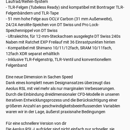
Laufrad/Reifen-System
- TLR-Felgen (Tubeless Ready) sind kompatibel mit Bontrager TLR-
Felgenbändern und TLR-Tape
- 51 mm hohe Felge aus OCLV Carbon (31 mm Außenweite),
24/24 Aerolite-Speichen von DT Swiss und Pro Lock-
Speichennippel von DT Swiss
- Ultraleichte, für 12-mm-Steckachsen ausgelegte DT Swiss 240s
Naben mit Ratchet EXP Freilauf mit 36 Einrastpunkten hinten
- Kompatibel mit Shimano 10/11/12fach, SRAM 10/11fach,
12fach XDR separat erhältlich
- Inklusive TLR-Felgenstrip, TLR-Ventil und konventionellem
Felgenband
Eine neue Dimension in Sachen Speed
Dank eines komplett neuen Designansatzes überzeugt das
Aeolus RSL mit viel mehr als nur marginalen Verbesserungen.
Durch die Einbindung dreidimensionaler CFD-Modelle in unseren
iterativen Entwicklungsprozess und die Berücksichtigung einer
größeren Anzahl an geschwindigkeitsbeeinflussenden Variablen
waren wir in der Lage, äußerst praxisnahe Bedingungen
Für eine schnellere Version von dir
Die Aeolus RSL-Laufräder sind nicht einfach nur schneller, sie