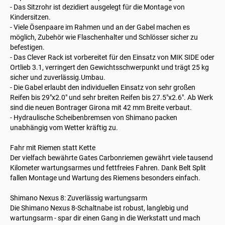
- Das Sitzrohr ist dezidiert ausgelegt für die Montage von
Kindersitzen.
- Viele Ösenpaare im Rahmen und an der Gabel machen es
möglich, Zubehör wie Flaschenhalter und Schlösser sicher zu
befestigen.
- Das Clever Rack ist vorbereitet für den Einsatz von MIK SIDE oder
Ortlieb 3.1, verringert den Gewichtsschwerpunkt und trägt 25 kg
sicher und zuverlässig.Umbau.
- Die Gabel erlaubt den individuellen Einsatz von sehr großen
Reifen bis 29"x2.0" und sehr breiten Reifen bis 27.5"x2.6". Ab Werk
sind die neuen Bontrager Girona mit 42 mm Breite verbaut.
- Hydraulische Scheibenbremsen von Shimano packen
unabhängig vom Wetter kräftig zu.
Fahr mit Riemen statt Kette
Der vielfach bewährte Gates Carbonriemen gewährt viele tausend
Kilometer wartungsarmes und fettfreies Fahren. Dank Belt Split
fallen Montage und Wartung des Riemens besonders einfach.
Shimano Nexus 8: Zuverlässig wartungsarm
Die Shimano Nexus 8-Schaltnabe ist robust, langlebig und
wartungsarm - spar dir einen Gang in die Werkstatt und mach