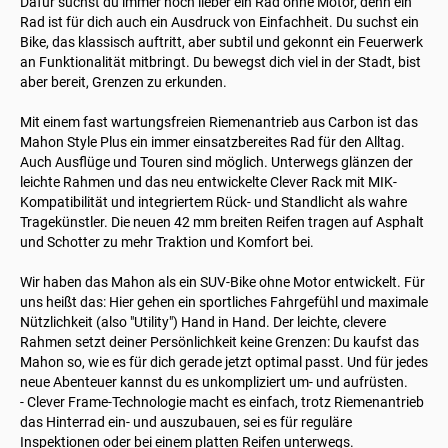
Dafür suchst du immer noch lieber ein Rad ohne Motor, denn ein
Rad ist für dich auch ein Ausdruck von Einfachheit. Du suchst ein
Bike, das klassisch auftritt, aber subtil und gekonnt ein Feuerwerk
an Funktionalität mitbringt. Du bewegst dich viel in der Stadt, bist
aber bereit, Grenzen zu erkunden.
Mit einem fast wartungsfreien Riemenantrieb aus Carbon ist das
Mahon Style Plus ein immer einsatzbereites Rad für den Alltag.
Auch Ausflüge und Touren sind möglich. Unterwegs glänzen der
leichte Rahmen und das neu entwickelte Clever Rack mit MIK-
Kompatibilität und integriertem Rück- und Standlicht als wahre
Tragekünstler. Die neuen 42 mm breiten Reifen tragen auf Asphalt
und Schotter zu mehr Traktion und Komfort bei.
Wir haben das Mahon als ein SUV-Bike ohne Motor entwickelt. Für
uns heißt das: Hier gehen ein sportliches Fahrgefühl und maximale
Nützlichkeit (also "Utility") Hand in Hand. Der leichte, clevere
Rahmen setzt deiner Persönlichkeit keine Grenzen: Du kaufst das
Mahon so, wie es für dich gerade jetzt optimal passt. Und für jedes
neue Abenteuer kannst du es unkompliziert um- und aufrüsten.
- Clever Frame-Technologie macht es einfach, trotz Riemenantrieb
das Hinterrad ein- und auszubauen, sei es für reguläre
Inspektionen oder bei einem platten Reifen unterwegs.