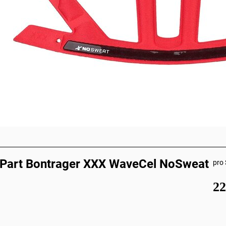
 Part Bontrager XXX WaveCel NoSweat
pro 
2