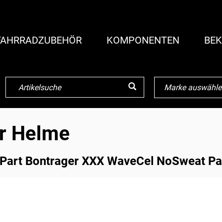
FAHRRADZUBEHÖR
KOMPONENTEN
BEK
ür Helme
 Part Bontrager XXX WaveCel NoSweat P